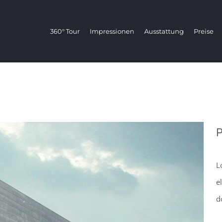
360° Tour
Impressionen
Ausstattung
Preise
P
L
e
d