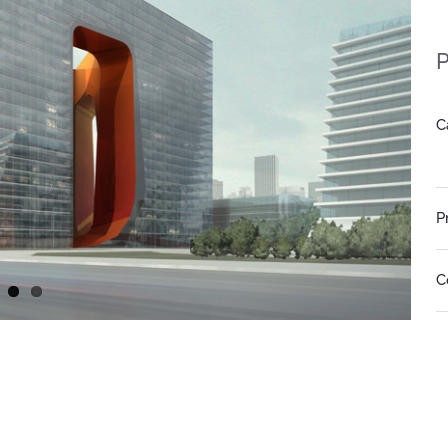
P
C
P
C