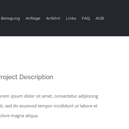
Belegung
Anfrage
Anfahrt
Links
FAQ
AGB
roject Description
orem ipsum dolor sit amet, consectetur adipiscing
lit, sed do eiusmod tempor incididunt ut labore et
olore magna aliqua.